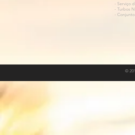
- Serviço 
- Turbos N
- Conjunto
© 20