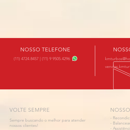
NOSSO TELEFONE
NOSS
(11) 4724.8457 | (11) 9 9505.4296
kmturbos@ho
vendas.kmtu
VOLTE SEMPRE
NOSSO
- Recondi
Sempre buscando o melhor para atender
- Balance
nossos clientes!
- Assistênc