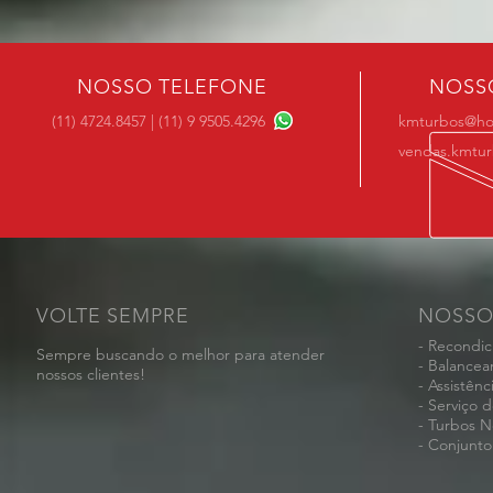
NOSSO TELEFONE
NOSS
(11) 4724.8457 | (11) 9 9505.4296
kmturbos@ho
vendas.kmtu
VOLTE SEMPRE
NOSSO
- Recondi
Sempre buscando o melhor para atender
- Balance
nossos clientes!
- Assistênc
- Serviço 
- Turbos N
- Conjunto