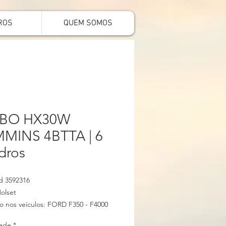
ROS
QUEM SOMOS
BO HX30W
MINS 4BTTA | 6
ndros
d 3592316
olset
o nos veículos: FORD F350 - F4000
999
ade
*