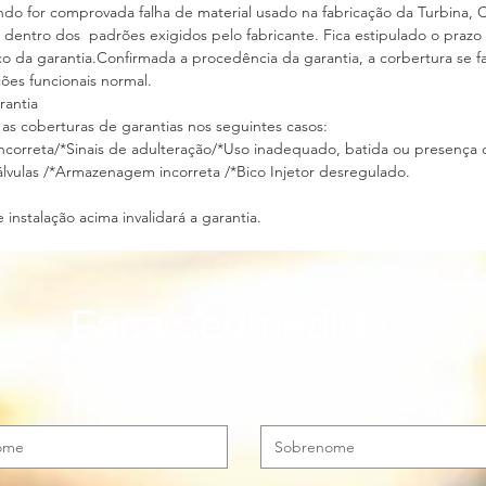
do for comprovada falha de material usado na fabricação da Turbina, 
s dentro dos padrões exigidos pelo fabricante. Fica estipulado o praz
da garantia.Confirmada a procedência da garantia, a corbertura se fa
dições funcionais normal.
 Garantia
 as coberturas de garantias nos seguintes casos:
incorreta/*Sinais de adulteração/*Uso inadequado, batida ou presen
lvulas /*Armazenagem incorreta /*Bico Injetor desregulado.
instalação acima invalidará a garantia.
Faça seu pedido