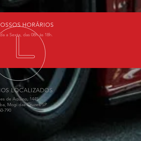
OSSOS HORÁRIOS
a a Sexta, das 08h às 18h.
MOS LOCALIZADOS
res de Aquino, 1445
ba, Mogi das Cruzes/SP
50-790