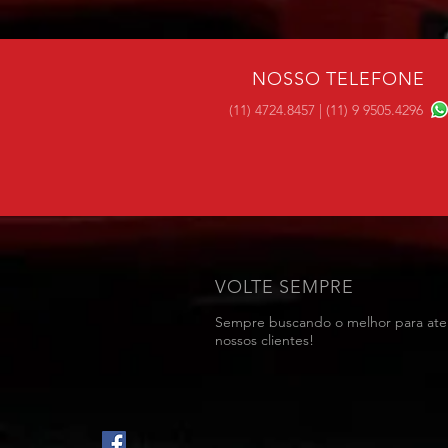
NOSSO TELEFONE
(11) 4724.8457 | (11) 9 9505.4296
VOLTE SEMPRE
Sempre buscando o melhor para at
nossos clientes!