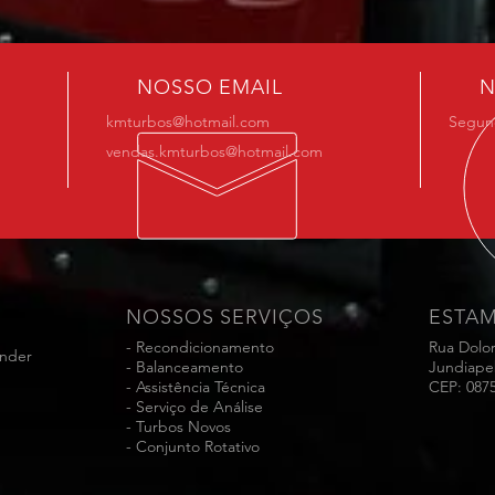
NOSSO EMAIL
N
kmturbos@hotmail.com
Segund
vendas.kmturbos@hotmail.com
NOSSOS SERVIÇOS
ESTA
- Recondicionamento
Rua Dolo
ender
- Balanceamento
Jundiape
- Assistência Técnica
CEP: 087
- Serviço de Análise
- Turbos Novos
- Conjunto Rotativo