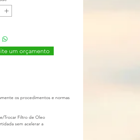
CUMMINS 4BTTA | 6 cilíndros
rbo remanufaturada com conjunto
 novo (Garantia de 3 meses)
 DE TROCA
cite um orçamento
iamente os procedimentos e normas
e/Trocar Filtro de Oleo
artidada sem acelerar a