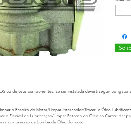
Motor: 
OBS: Tu
rotativo
À BASE
Soli
 ou de seus componentes, ao ser instalada deverá seguir obrigatór
impar o Respiro do Motor/Limpar Intercooler/Trocar o Óleo Lubrificant
mpar o Flexivel de Lubrificação/Limpar Retorno do Óleo ao Carter, dar p
 necessário a pressão da bomba de Óleo do motor.
s)*