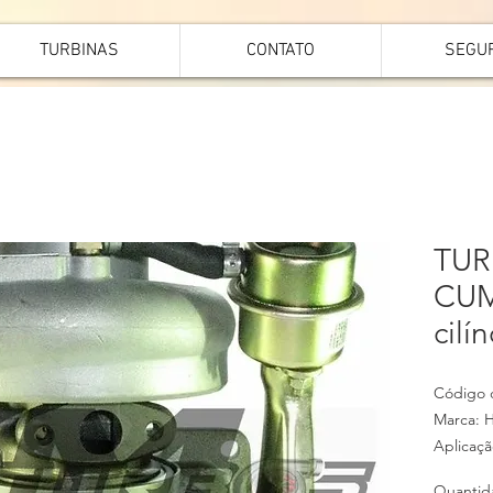
TURBINAS
CONTATO
SEGU
TUR
CUM
cilí
Código 
Marca: H
Aplicaçã
APÓS 1
Quantid