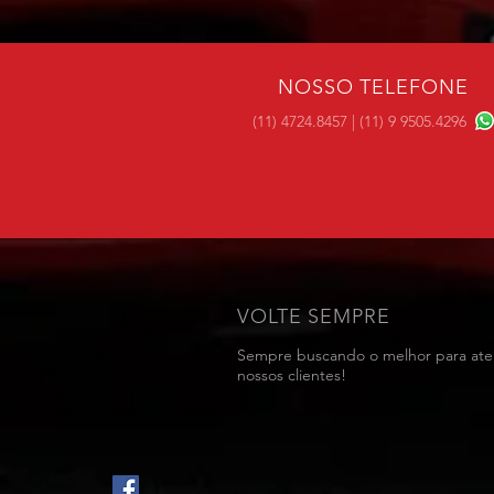
NOSSO TELEFONE
(11) 4724.8457 | (11) 9 9505.4296
VOLTE SEMPRE
Sempre buscando o melhor para at
nossos clientes!