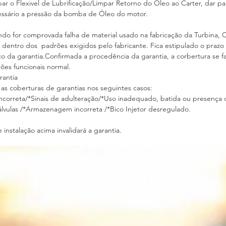
mpar o Flexivel de Lubrificação/Limpar Retorno do Óleo ao Carter, dar p
 necessário a pressão da bomba de Óleo do motor.
s)*
do for comprovada falha de material usado na fabricação da Turbina, 
s dentro dos padrões exigidos pelo fabricante. Fica estipulado o praz
da garantia.Confirmada a procedência da garantia, a corbertura se fa
dições funcionais normal.
 Garantia
 as coberturas de garantias nos seguintes casos:
incorreta/*Sinais de adulteração/*Uso inadequado, batida ou presen
lvulas /*Armazenagem incorreta /*Bico Injetor desregulado.
instalação acima invalidará a garantia.
Faça seu pedido