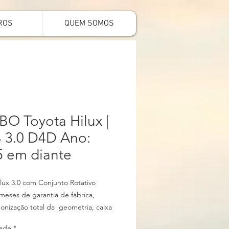
ROS
QUEM SOMOS
O Toyota Hilux |
 3.0 D4D Ano:
5 em diante
lux 3.0 com Conjunto Rotativo
meses de garantia de fábrica,
nização total da geometria, caixa
xa quente e válvula. Ajustes e
ade
*