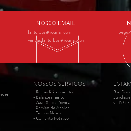
NOSSO EMAIL
N
kmturbos@hotmail.com
Segund
vendas.kmturbos@hotmail.com
NOSSOS SERVIÇOS
ESTA
- Recondicionamento
Rua Dolo
ender
- Balanceamento
Jundiape
- Assistência Técnica
CEP: 087
- Serviço de Análise
- Turbos Novos
- Conjunto Rotativo