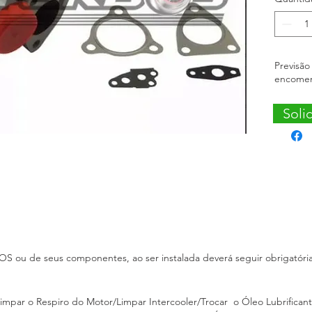
regulage
Obs: Tur
Previsão
encome
Soli
 ou de seus componentes, ao ser instalada deverá seguir obrigatór
impar o Respiro do Motor/Limpar Intercooler/Trocar o Óleo Lubrificant