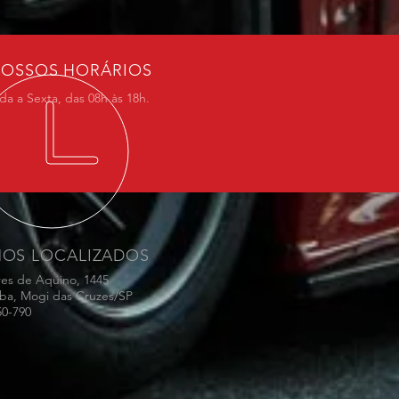
OSSOS HORÁRIOS
a a Sexta, das 08h às 18h.
MOS LOCALIZADOS
res de Aquino, 1445
ba, Mogi das Cruzes/SP
50-790