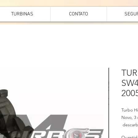
TURBINAS
CONTATO
SEGU
TURB
SW4
200
Turbo Hi
Novo, 3 
descarbo
fria, cai
Quantid