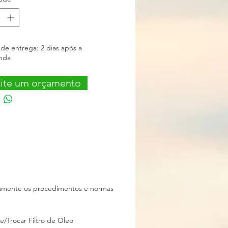
ns padrão de fábrica.
bo a base de troca
 de entrega: 2 dias após a
nda
cite um orçamento
iamente os procedimentos e normas
e/Trocar Filtro de Oleo