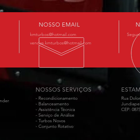
NOSSO EMAIL
N
kmturbos@hotmail.com
Segund
vendas.kmturbos@hotmail.com
NOSSOS SERVIÇOS
ESTA
- Recondicionamento
Rua Dolo
ender
- Balanceamento
Jundiape
- Assistência Técnica
CEP: 087
- Serviço de Análise
- Turbos Novos
- Conjunto Rotativo