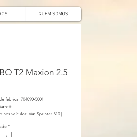
ROS
QUEM SOMOS
BO T2 Maxion 2.5
e fábrica: 704090-5001
arrett
o nos veículos: Van Sprinter 310 |
ade
*
Maxion 2.5 HS
rbina remanufaturada com conjunto