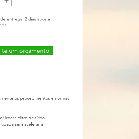
 novo (Garantia de 3 meses)
 DE TROCA
 de entrega: 2 dias após a
nda
cite um orçamento
iamente os procedimentos e normas
e/Trocar Filtro de Oleo
artidada sem acelerar a