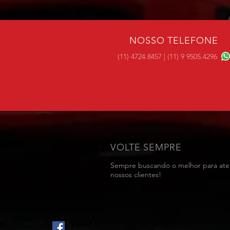
NOSSO TELEFONE
(11) 4724.8457 | (11) 9 9505.4296
VOLTE SEMPRE
Sempre buscando o melhor para at
nossos clientes!