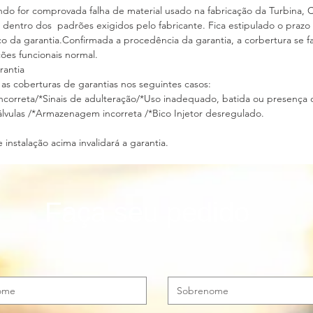
do for comprovada falha de material usado na fabricação da Turbina, 
s dentro dos padrões exigidos pelo fabricante. Fica estipulado o praz
da garantia.Confirmada a procedência da garantia, a corbertura se fa
dições funcionais normal.
 Garantia
 as coberturas de garantias nos seguintes casos:
incorreta/*Sinais de adulteração/*Uso inadequado, batida ou presen
lvulas /*Armazenagem incorreta /*Bico Injetor desregulado.
instalação acima invalidará a garantia.
Faça seu pedido