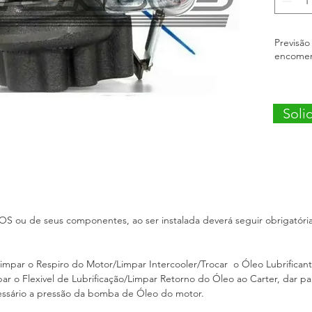
rotativo
À BASE
Previsão
encome
Soli
 ou de seus componentes, ao ser instalada deverá seguir obrigatór
impar o Respiro do Motor/Limpar Intercooler/Trocar o Óleo Lubrificant
mpar o Flexivel de Lubrificação/Limpar Retorno do Óleo ao Carter, dar p
 necessário a pressão da bomba de Óleo do motor.
s)*