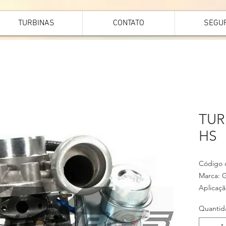
TURBINAS
CONTATO
SEGU
TUR
HS
Código d
Marca: G
Aplicaçã
S10
Quantid
Motor: 
OBS: Tu