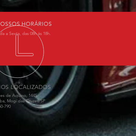
OSSOS HORÁRIOS
a a Sexta, das 08h às 18h.
MOS LOCALIZADOS
res de Aquino, 1445
ba, Mogi das Cruzes/SP
50-790